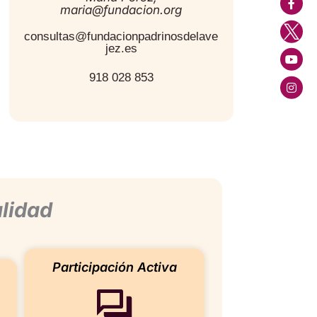
maria@fundacion.org
consultas@fundacionpadrinosdelave
jez.es
918 028 853
alidad
Participación Activa