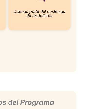
Diseñan parte del contenido
de los talleres
os del Programa