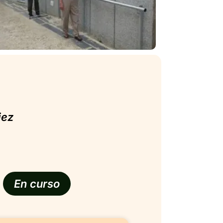
jez
En curso