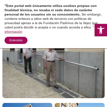
Ir
"Este portal web únicamente utiliza cookies propias con
al
finalidad técnica, no recaba ni cede datos de carácter
personal de los usuarios sin su conocimiento.
Sin embargo,
contenido
contiene enlaces a sitios web de terceros con políticas de
privacidad ajenas a la de Fundación Padrinos de la Vejez que
Ab
usted podrá decidir si acepta o no cuando acceda a ellos. "
Más
información
Entendido