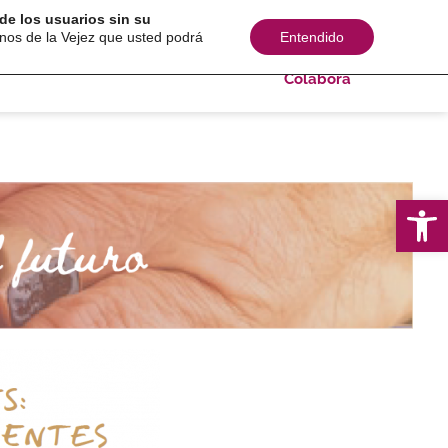
de los usuarios sin su
s sociales
Comunicación
Consultoría
inos de la Vejez que usted podrá
Entendido
Colabora
Ab