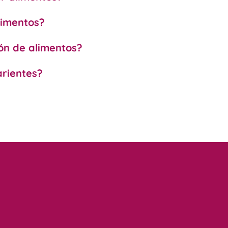
limentos?
ión de alimentos?
arientes?