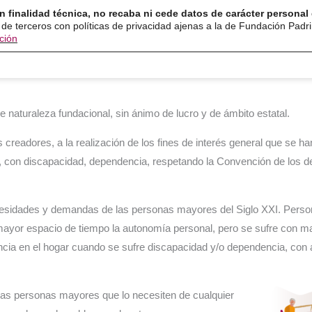
n finalidad técnica, no recaba ni cede datos de carácter personal 
ón
Servicios
Programas
Ayuda y recurso
 de terceros con políticas de privacidad ajenas a la de Fundación Padr
ción
 naturaleza fundacional, sin ánimo de lucro y de ámbito estatal.
 creadores, a la realización de los fines de interés general que se h
, con discapacidad, dependencia, respetando la Convención de los 
cesidades y demandas de las personas mayores del Siglo XXI. Perso
mayor espacio de tiempo la autonomía personal, pero se sufre con ma
ia en el hogar cuando se sufre discapacidad y/o dependencia, con 
las personas mayores que lo necesiten de cualquier