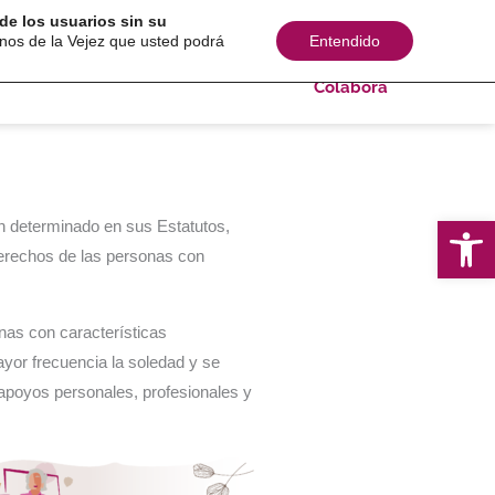
de los usuarios sin su
s sociales
Comunicación
Consultoría
inos de la Vejez que usted podrá
Entendido
Colabora
Ab
an determinado en sus Estatutos,
derechos de las personas con
nas con características
yor frecuencia la soledad y se
apoyos personales, profesionales y