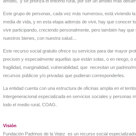
ámbito, y se prioriza el entorno rural, por ser un ámbito más desam
Este grupo de personas, cada vez más numeroso, está viviendo la ú
media de vida, y en esta etapa además de vivir, hay que conocer 
vivir participando, creciendo personalmente, pero también hay qu
nuestros bienes, con nuestra salud…
Este recurso social gratuito ofrece su servicios para dar mayor pr
precisen y especialmente aquellas que están solas, o en riesgo, o e
fragilidad, marginalidad, vulnerabilidad, que necesitan un padrino/
recursos públicos y/o privadas que pudieran corresponderles.
La entidad cuenta con una estructura de oficinas amplia en el territo
Intergeneracional especializada en servicios sociales y personas m
todo el medio rural, COAG.
Visión
Fundación Padrinos de la Vejez es un recurso social especializad