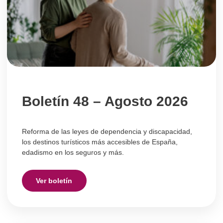
i
i
i
i
n
n
n
n
a
a
a
a
Boletín 48 – Agosto 2026
Reforma de las leyes de dependencia y discapacidad,
los destinos turísticos más accesibles de España,
edadismo en los seguros y más.
Ver boletín