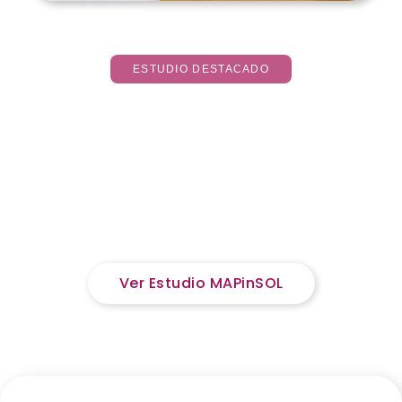
ESTUDIO DESTACADO
MAPinSOL: Mapeando y escalando iniciativas eficaces
contra la soledad no deseada
Un estudio impulsado por Fundación Padrinos de
la Vejez que identifica y analiza iniciativas
eficaces para prevenir la soledad no deseada en
personas mayores en España.
Ver Estudio MAPinSOL