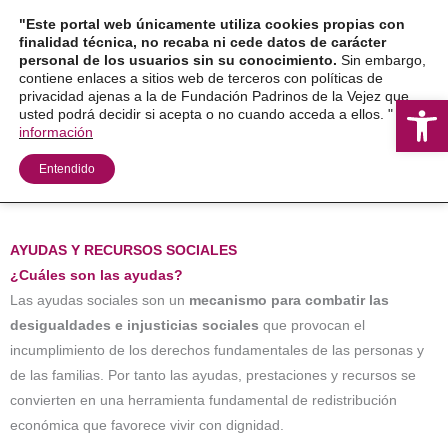
Ir
"Este portal web únicamente utiliza cookies propias con
al
finalidad técnica, no recaba ni cede datos de carácter
personal de los usuarios sin su conocimiento.
Sin embargo,
contenido
contiene enlaces a sitios web de terceros con políticas de
privacidad ajenas a la de Fundación Padrinos de la Vejez que
Ab
usted podrá decidir si acepta o no cuando acceda a ellos. "
Más
información
Entendido
AYUDAS Y RECURSOS SOCIALES
¿Cuáles son las ayudas?
Las ayudas sociales son un
mecanismo para combatir las
desigualdades e injusticias sociales
que provocan el
incumplimiento de los derechos fundamentales de las personas y
de las familias. Por tanto las ayudas, prestaciones y recursos se
convierten en una herramienta fundamental de redistribución
económica que favorece vivir con dignidad.