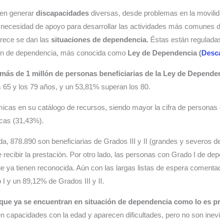
den generar
discapacidades
diversas, desde problemas en la movilid
necesidad de apoyo para desarrollar las actividades más comunes del
rece se dan las
situaciones de dependencia.
Éstas están regulada
ción de dependencia, más conocida como
Ley de Dependencia (
Desc
más de 1 millón de personas beneficiarias de la Ley de Depende
s 65 y los 79 años, y un 53,81% superan los 80.
cas en su catálogo de recursos, siendo mayor la cifra de personas 
cas (31,43%).
da, 878.890 son beneficiarias de Grados III y II (grandes y severos
ecibir la prestación. Por otro lado, las personas con Grado I de de
que ya tienen reconocida. Aún con las largas listas de espera comenta
 y un 89,12% de Grados III y II.
 que ya se encuentran en situación de dependencia como lo es pr
en capacidades con la edad y aparecen dificultades, pero no son inev