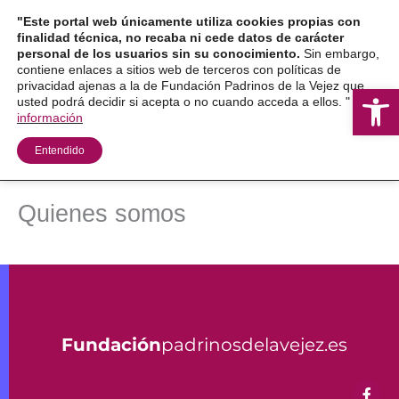
Ir
"Este portal web únicamente utiliza cookies propias con
al
finalidad técnica, no recaba ni cede datos de carácter
personal de los usuarios sin su conocimiento.
Sin embargo,
contenido
contiene enlaces a sitios web de terceros con políticas de
privacidad ajenas a la de Fundación Padrinos de la Vejez que
Ab
usted podrá decidir si acepta o no cuando acceda a ellos. "
Más
información
Entendido
Quienes somos
Fundación
padrinosdelavejez.es