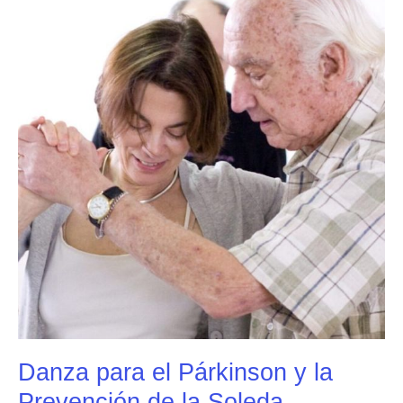
para
el
Párkinson
y
la
Prevención
de
la
Soleda
Danza para el Párkinson y la
Prevención de la Soleda