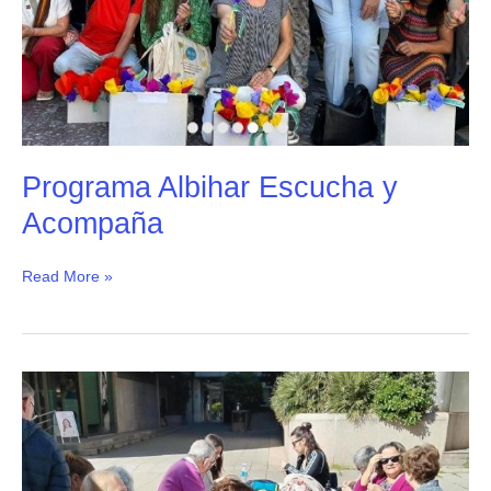
Programa Albihar Escucha y
Acompaña
Read More »
Talleres
de
Prevención
y