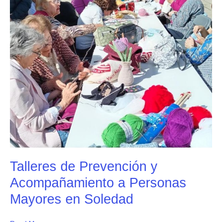
Acompañamiento
a
Personas
Mayores
en
Soledad
Talleres de Prevención y
Acompañamiento a Personas
Mayores en Soledad