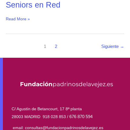
Seniors en Red
Read More »
1
2
Siguiente
→
Fundación
padrinosdelavejez.es
C/ Agustín de Betancourt, 17 8ª planta
676 870 594
28003 MADRID 918 028 853 /
email: consultas@fundacionpadrinosdelavejez.es