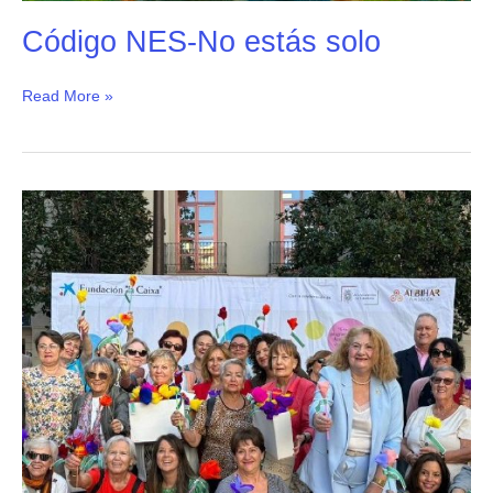
Código NES-No estás solo
Read More »
Programa
Albihar
Escucha
y
Acompaña