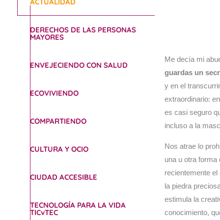
ACTUALIDAD
DERECHOS DE LAS PERSONAS
MAYORES
Me decía mi abue
ENVEJECIENDO CON SALUD
guardas un secr
y en el transcurr
ECOVIVIENDO
extraordinario: 
es casi seguro qu
COMPARTIENDO
incluso a la masc
Nos atrae lo pro
CULTURA Y OCIO
una u otra forma
recientemente el
CIUDAD ACCESIBLE
la piedra precios
estimula la creat
TECNOLOGÍA PARA LA VIDA
TICvTEC
conocimiento, q