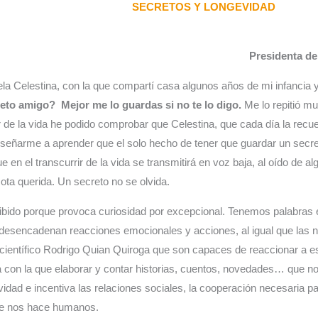
SECRETOS Y LONGEVIDAD
Presidenta de
la Celestina, con la que compartí casa algunos años de mi infancia 
eto amigo? Mejor me lo guardas si no te lo digo.
Me lo repitió m
ir de la vida he podido comprobar que Celestina, que cada día la rec
enseñarme a aprender que el solo hecho de tener que guardar un secr
e en el transcurrir de la vida se transmitirá en voz baja, al oído de
ota querida. Un secreto no se olvida.
hibido porque provoca curiosidad por excepcional. Tenemos palabras 
 desencadenan reacciones emocionales y acciones, al igual que las 
 científico Rodrigo Quian Quiroga que son capaces de reaccionar a es
a con la que elaborar y contar historias, cuentos, novedades… que no
ividad e incentiva las relaciones sociales, la cooperación necesaria p
ue nos hace humanos.