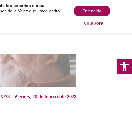
de los usuarios sin su
s sociales
Comunicación
Consultoría
inos de la Vejez que usted podrá
Entendido
Colabora
Ab
 Nº18 – Viernes, 20 de febrero de 2023