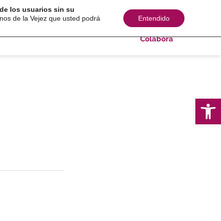
de los usuarios sin su
s sociales
Comunicación
Consultoría
inos de la Vejez que usted podrá
Entendido
Colabora
Ab