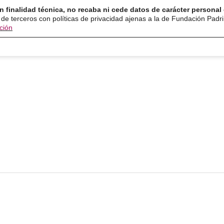
n finalidad técnica, no recaba ni cede datos de carácter personal 
ón
Servicios
Programas
Ayuda y recurso
 de terceros con políticas de privacidad ajenas a la de Fundación Padr
ción