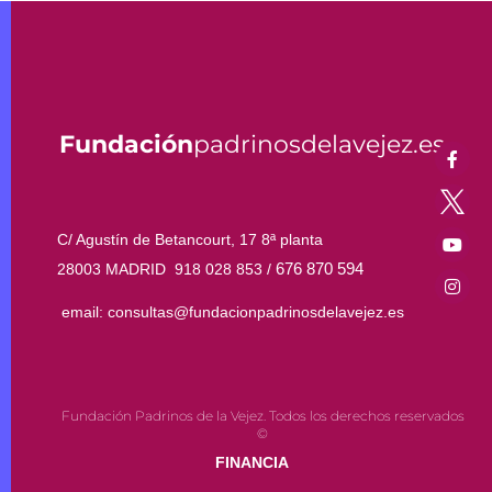
Fundación
padrinosdelavejez.es
C/ Agustín de Betancourt, 17 8ª planta
676 870 594
28003 MADRID 918 028 853 /
email: consultas@fundacionpadrinosdelavejez.es
Fundación Padrinos de la Vejez. Todos los derechos reservados
©
FINANCIA