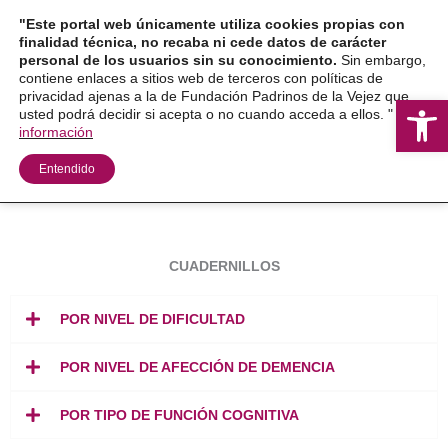
Ir
"Este portal web únicamente utiliza cookies propias con
al
finalidad técnica, no recaba ni cede datos de carácter
personal de los usuarios sin su conocimiento.
Sin embargo,
contenido
contiene enlaces a sitios web de terceros con políticas de
privacidad ajenas a la de Fundación Padrinos de la Vejez que
Ab
usted podrá decidir si acepta o no cuando acceda a ellos. "
Más
información
Entendido
CUADERNILLOS
POR NIVEL DE DIFICULTAD
POR NIVEL DE AFECCIÓN DE DEMENCIA
POR TIPO DE FUNCIÓN COGNITIVA