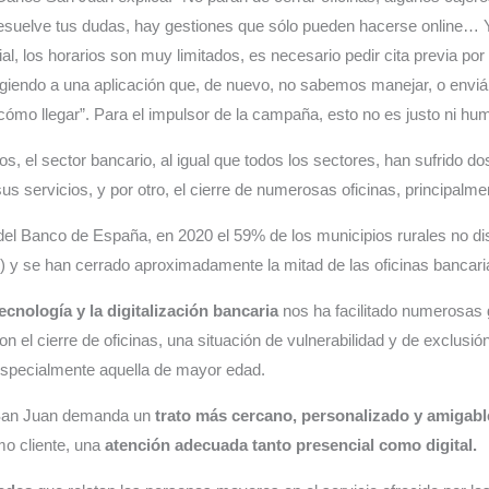
resuelve tus dudas, hay gestiones que sólo pueden hacerse online… 
al, los horarios son muy limitados, es necesario pedir cita previa por 
igiendo a una aplicación que, de nuevo, no sabemos manejar, o enviá
cómo llegar”. Para el impulsor de la campaña, esto no es justo ni hu
os, el sector bancario, al igual que todos los sectores, han sufrido d
 sus servicios, y por otro, el cierre de numerosas oficinas, principalm
del Banco de España, en 2020 el 59% de los municipios rurales no di
) y se han cerrado aproximadamente la mitad de las oficinas bancaria
tecnología y la digitalización bancaria
nos ha facilitado numerosas 
on el cierre de oficinas, una situación de vulnerabilidad y de exclusió
 especialmente aquella de mayor edad.
s San Juan demanda un
trato más cercano, personalizado y amigable
o cliente, una
atención adecuada tanto presencial como digital.