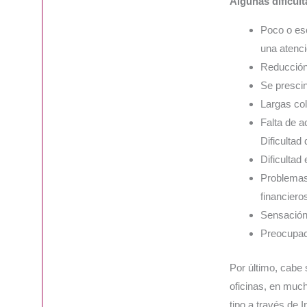
Algunas dificul
Poco o es
una atenc
Reducción 
Se prescin
Largas col
Falta de a
Dificultad
Dificultad
Problemas
financiero
Sensación 
Preocupaci
Por último, cabe 
oficinas, en muc
tipo a través de 