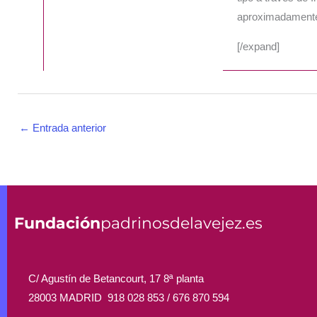
aproximadamente 
[/expand]
←
Entrada anterior
Fundación
padrinosdelavejez.es
C/ Agustín de Betancourt, 17 8ª planta
28003 MADRID 918 028 853 /
676 870 594