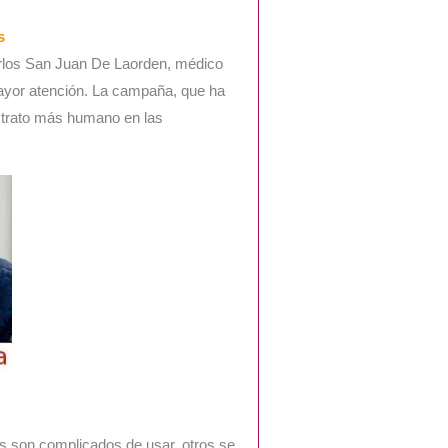
s
rlos San Juan De Laorden, médico
ayor atención. La campaña, que ha
 trato más humano en las
s son complicados de usar, otros se