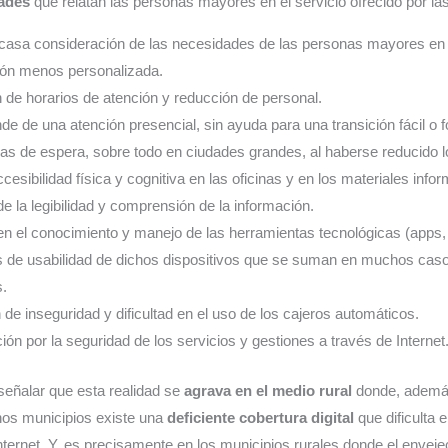
tades
que relatan las personas mayores en el servicio ofrecido por la
casa consideración de las necesidades de las personas mayores en l
ión menos personalizada.
de horarios de atención y reducción de personal.
de de una atención presencial, sin ayuda para una transición fácil o 
as de espera, sobre todo en ciudades grandes, al haberse reducido lo
ccesibilidad física y cognitiva en las oficinas y en los materiales infor
 de la legibilidad y comprensión de la información.
 en el conocimiento y manejo de las herramientas tecnológicas (apps
 de usabilidad de dichos dispositivos que se suman en muchos cas
s.
de inseguridad y dificultad en el uso de los cajeros automáticos.
ón por la seguridad de los servicios y gestiones a través de Internet
señalar que esta realidad se
agrava en el medio rural
donde, ademá
hos municipios existe una
deficiente cobertura digital
que dificulta 
Internet. Y, es precisamente en los municipios rurales donde el envej