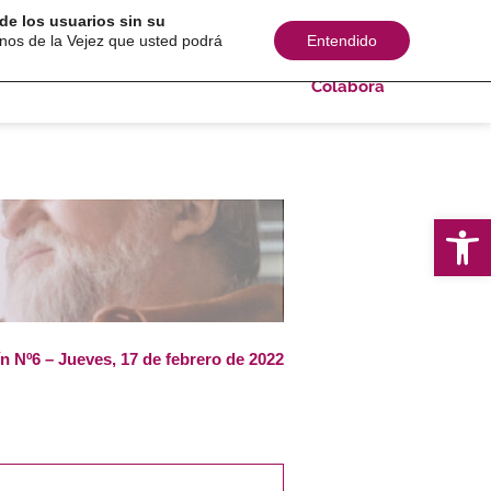
de los usuarios sin su
s sociales
Comunicación
Consultoría
inos de la Vejez que usted podrá
Entendido
Colabora
Ab
ín Nº6 – Jueves, 17 de febrero de 2022