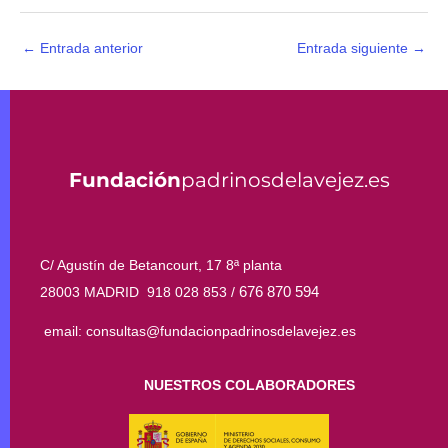
←
Entrada anterior
Entrada siguiente
→
Fundación
padrinosdelavejez.es
C/ Agustín de Betancourt, 17 8ª planta
676 870 594
28003 MADRID 918 028 853 /
email: consultas@fundacionpadrinosdelavejez.es
NUESTROS COLABORADORES