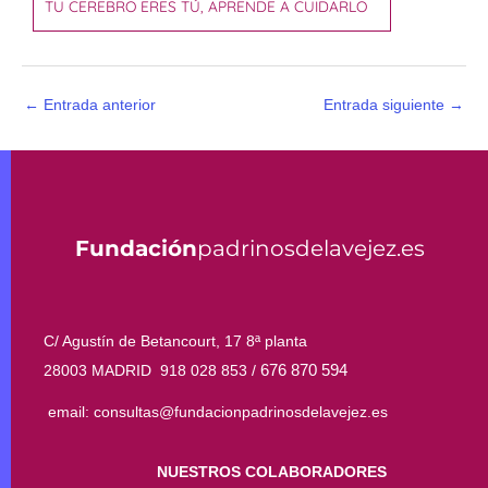
TU CEREBRO ERES TÚ, APRENDE A CUIDARLO
←
Entrada anterior
Entrada siguiente
→
Fundación
padrinosdelavejez.es
C/ Agustín de Betancourt, 17 8ª planta
676 870 594
28003 MADRID 918 028 853 /
email: consultas@fundacionpadrinosdelavejez.es
NUESTROS COLABORADORES