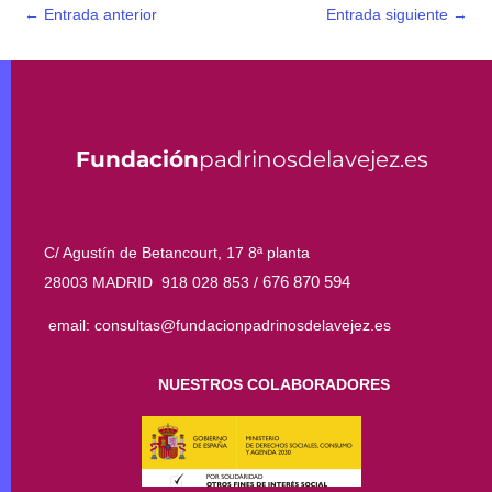
←
Entrada anterior
Entrada siguiente
→
Fundación
padrinosdelavejez.es
C/ Agustín de Betancourt, 17 8ª planta
676 870 594
28003 MADRID 918 028 853 /
email: consultas@fundacionpadrinosdelavejez.es
NUESTROS COLABORADORES