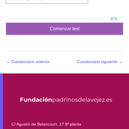
0 %
Comenzar test
←
Cuestionario anterior
Cuestionario siguiente
→
Fundación
padrinosdelavejez.es
C/ Agustín de Betancourt, 17 8ª planta