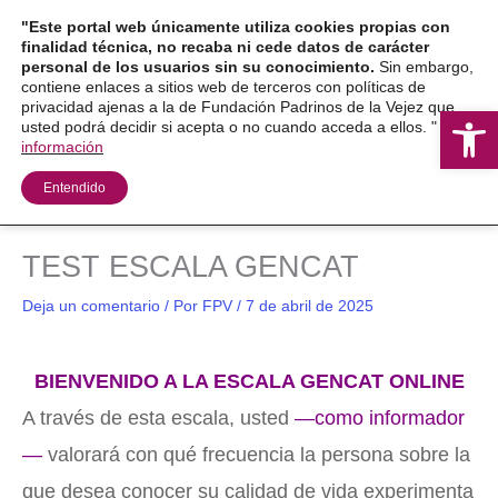
Ir
"Este portal web únicamente utiliza cookies propias con
al
finalidad técnica, no recaba ni cede datos de carácter
personal de los usuarios sin su conocimiento.
Sin embargo,
contenido
contiene enlaces a sitios web de terceros con políticas de
privacidad ajenas a la de Fundación Padrinos de la Vejez que
Ab
usted podrá decidir si acepta o no cuando acceda a ellos. "
Más
información
Entendido
TEST ESCALA GENCAT
Deja un comentario
/ Por
FPV
/
7 de abril de 2025
BIENVENIDO A LA ESCALA GENCAT ONLINE
A través de esta escala, usted
—como informador
—
valorará con qué frecuencia la persona sobre la
que desea conocer su calidad de vida experimenta