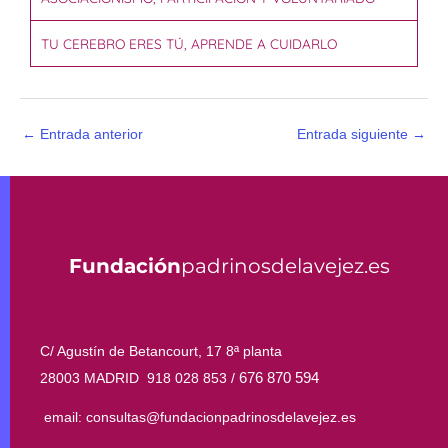
TU CEREBRO ERES TÚ, APRENDE A CUIDARLO
←
Entrada anterior
Entrada siguiente
→
Fundación
padrinosdelavejez.es
C/ Agustín de Betancourt, 17 8ª planta
676 870 594
28003 MADRID 918 028 853 /
email: consultas@fundacionpadrinosdelavejez.es