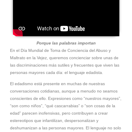
Porque las palabras importan
En el Día Mundial de Toma de Conciencia del Abuso y
Maltrato en la Vejez, queremos concienciar sobre unas de
las discriminaciones más sutiles y frecuentes que viven las
personas mayores cada día: el lenguaje edadista.
El edadismo está presente en muchas de nuestras
conversaciones cotidianas, aunque a menudo no seamos
conscientes de ello. Expresiones como “nuestros mayores”,
“son como niños”, “qué cascarrabias” o “son cosas de la
edad” parecen inofensivas, pero contribuyen a crear
estereotipos que infantilizan, despersonalizan y
deshumanizan a las personas mayores. El lenguaje no solo