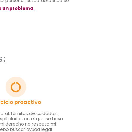
la persona, estos derechos se
a un problema.
s:
rcicio proactivo
aboral, familiar, de cuidados,
spitalario... en el que se haya
mi derecho no respeta mi
debo buscar ayuda legal.