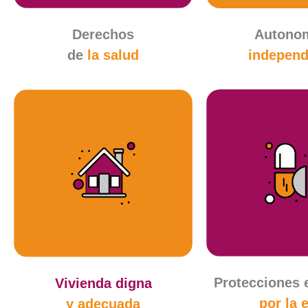
Derechos
Autonom
de
la salud
independ
Protecciones 
Vivienda digna
por la 
y adecuada