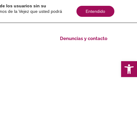
de los usuarios sin su
inos de la Vejez que usted podrá
Entendido
cerlos
POR DERECHO Mis Derechos Mayores
Denuncias y contacto
Ab
chos