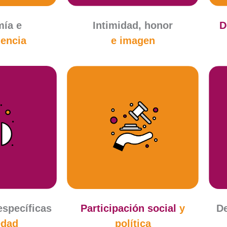
ía e
Intimidad, honor
D
encia
e imagen
específicas
Participación social
y
D
edad
política