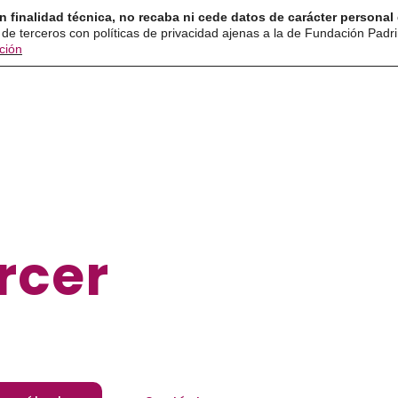
n finalidad técnica, no recaba ni cede datos de carácter personal 
 de terceros con políticas de privacidad ajenas a la de Fundación Padr
ción
Historia y convenciones
Mis derechos
Como ejer
rcer
tus dere
que tus derechos no envejecen,
apréndelos y defiéndelos.