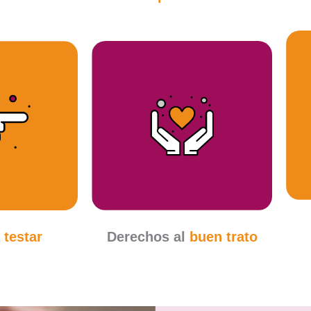
a
testar
Derechos al
buen trato