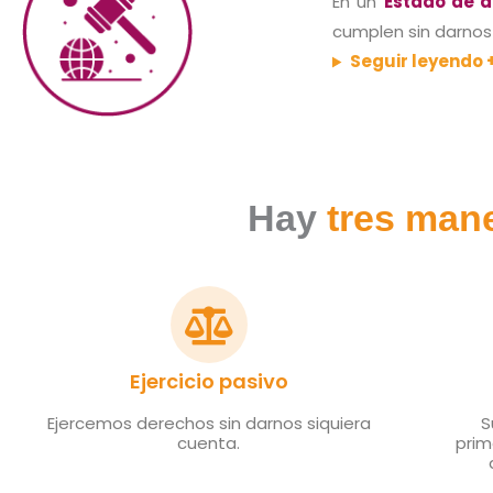
En un
Estado de d
cumplen sin darnos
Seguir leyendo 
Hay
tres man
Ejercicio pasivo
Ejercemos derechos sin darnos siquiera
S
cuenta.
prim