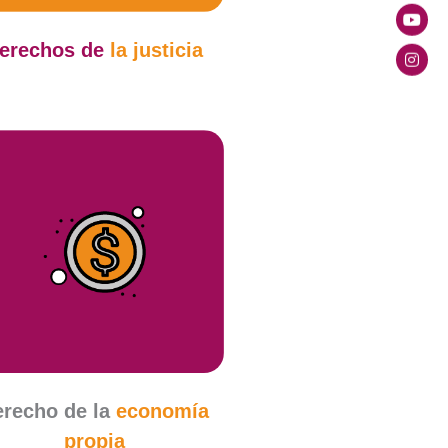
erechos de
la justicia
erecho de la
economía
propia