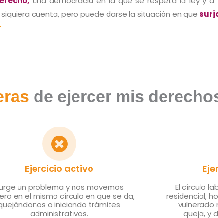
erecho,
una democracia en la que se respeta la ley y a 
 siquiera cuenta, pero puede darse la situación en que
surj
+
eras
de ejercer mis derecho
Ejercicio activo
Eje
urge un problema y nos movemos
El círculo l
ero en el mismo círculo en que se da,
residencial, ho
quejándonos o iniciando trámites
vulnerado 
administrativos.
queja, y 