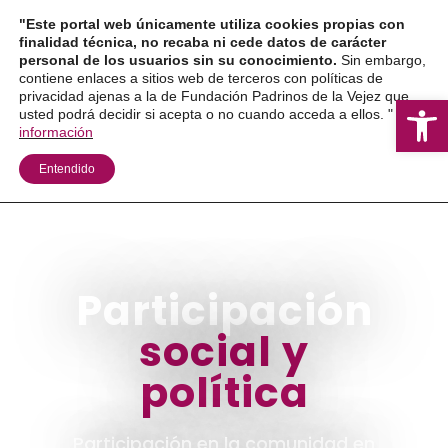
Ir
"Este portal web únicamente utiliza cookies propias con
al
finalidad técnica, no recaba ni cede datos de carácter
personal de los usuarios sin su conocimiento.
Sin embargo,
contenido
contiene enlaces a sitios web de terceros con políticas de
privacidad ajenas a la de Fundación Padrinos de la Vejez que
Ab
usted podrá decidir si acepta o no cuando acceda a ellos. "
Más
información
Entendido
Participación
social y
política
Participación en la comunidad en