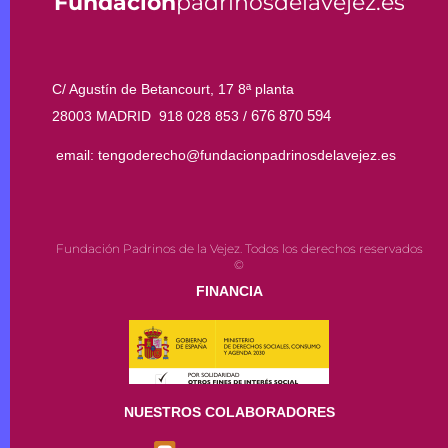
Fundación
padrinosdelavejez.es
C/ Agustín de Betancourt, 17 8ª planta
676 870 594
28003 MADRID 918 028 853 /
email: tengoderecho@fundacionpadrinosdelavejez.es
Fundación Padrinos de la Vejez. Todos los derechos reservados
©
FINANCIA
NUESTROS COLABORADORES