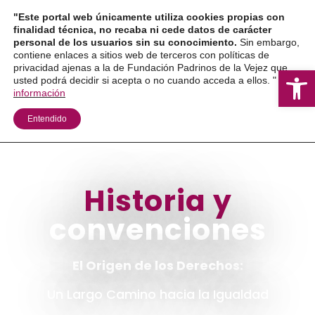
Ir
"Este portal web únicamente utiliza cookies propias con
al
finalidad técnica, no recaba ni cede datos de carácter
personal de los usuarios sin su conocimiento.
Sin embargo,
contenido
contiene enlaces a sitios web de terceros con políticas de
privacidad ajenas a la de Fundación Padrinos de la Vejez que
Ab
usted podrá decidir si acepta o no cuando acceda a ellos. "
Más
información
Entendido
Historia y
convenciones
El Origen de los Derechos:
Un Largo Camino hacia la Igualdad