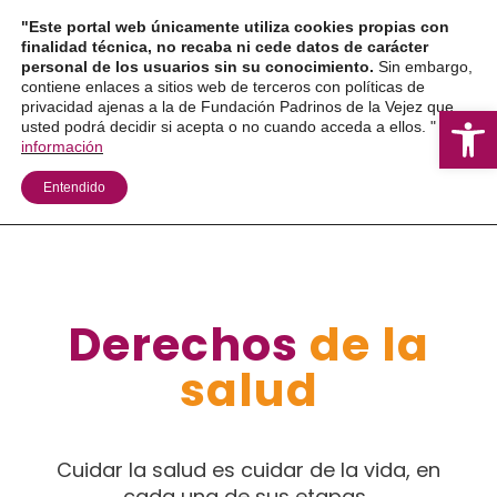
Ir
"Este portal web únicamente utiliza cookies propias con
al
finalidad técnica, no recaba ni cede datos de carácter
personal de los usuarios sin su conocimiento.
Sin embargo,
contenido
contiene enlaces a sitios web de terceros con políticas de
privacidad ajenas a la de Fundación Padrinos de la Vejez que
Ab
usted podrá decidir si acepta o no cuando acceda a ellos. "
Más
información
Entendido
Derechos
de la
salud
Cuidar la salud es cuidar de la vida, en
cada una de sus etapas.