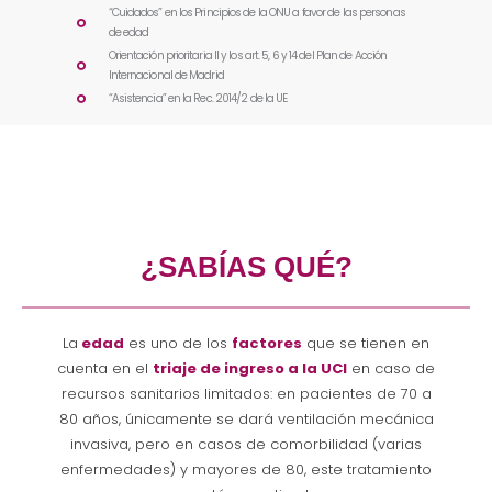
“Cuidados” en los Principios de la ONU a favor de las personas
de edad
Orientación prioritaria II y los art. 5, 6 y 14 del Plan de Acción
Internacional de Madrid
“Asistencia” en la Rec. 2014/2 de la UE
¿SABÍAS QUÉ?
La
edad
es uno de los
factores
que se tienen en
cuenta en el
triaje de ingreso a la UCI
en caso de
recursos sanitarios limitados: en pacientes de 70 a
80 años, únicamente se dará ventilación mecánica
invasiva, pero en casos de comorbilidad (varias
enfermedades) y mayores de 80, este tratamiento