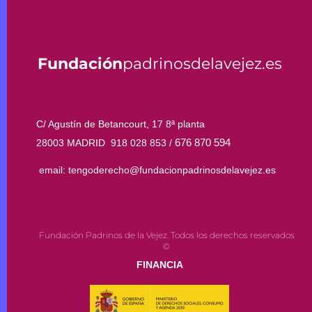
Fundación
padrinosdelavejez.es
C/ Agustín de Betancourt, 17 8ª planta
676 870 594
28003 MADRID 918 028 853 /
email: tengoderecho@fundacionpadrinosdelavejez.es
Fundación Padrinos de la Vejez. Todos los derechos reservados
©
FINANCIA