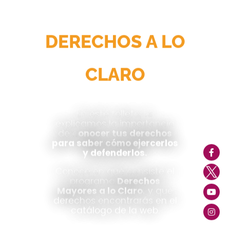
INFORMATIVO
DERECHOS A LO
CLARO
En este folleto, te
explicamos la importancia
de c
onocer tus derechos
para saber cómo ejercerlos
y defenderlos.
Conoce en qué consiste el
programa
Derechos
Mayores a lo Claro,
y qué
derechos encontrarás en el
catálogo de la web.