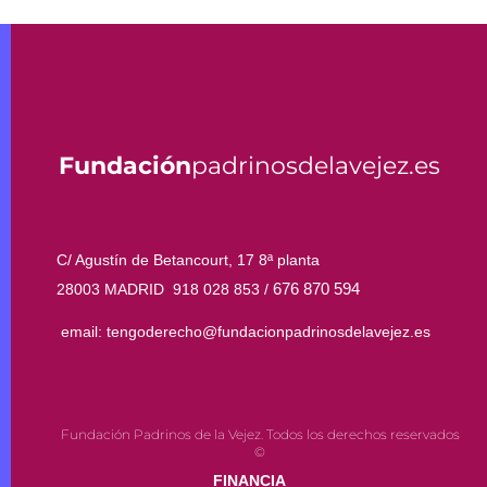
Fundación
padrinosdelavejez.es
C/ Agustín de Betancourt, 17 8ª planta
676 870 594
28003 MADRID 918 028 853 /
email: tengoderecho@fundacionpadrinosdelavejez.es
Fundación Padrinos de la Vejez. Todos los derechos reservados
©
FINANCIA