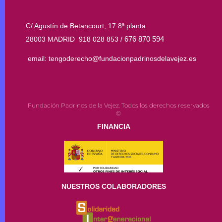
C/ Agustín de Betancourt, 17 8ª planta
676 870 594
28003 MADRID 918 028 853 /
email: tengoderecho@fundacionpadrinosdelavejez.es
Fundación Padrinos de la Vejez. Todos los derechos reservados
©
FINANCIA
NUESTROS COLABORADORES