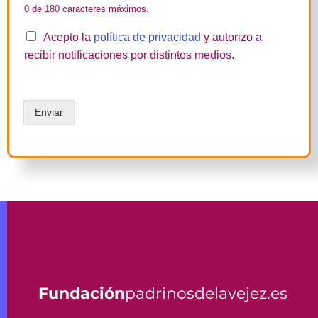
l
0 de 180 caracteres máximos.
)
:
P
Acepto la
política de privacidad
y autorizo a
r
recibir notificaciones por distintos medios.
o
t
e
c
Enviar
c
i
ó
n
d
e
D
a
t
o
s
*
Fundación
padrinosdelavejez.es