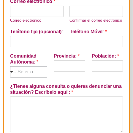
Correo electrónico
*
Correo electrónico
Confirmar el correo electrónico
*
Teléfono fijo (opcional):
Teléfono Móvil:
*
d
e
n
u
Comunidad
Provincia:
*
Población:
*
n
Autónoma:
*
c
i
-- Selecciona la opción --
a
r
¿Tienes alguna consulta o quieres denunciar una
(
situación? Escríbelo aquí :
*
o
p
c
i
o
n
a