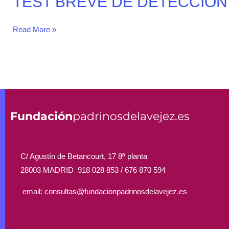
TEST BREVE DE DETECCIÓN
BREVE
DE
Read More »
DETECCIÓN
DE
DEMENCIA
Fundación
padrinosdelavejez.es
C/ Agustín de Betancourt, 17 8ª planta
28003 MADRID 918 028 853 /
676 870 594
email: consultas@fundacionpadrinosdelavejez.es