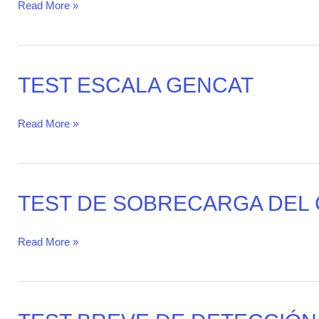
SOCIAL
Read More »
PERCIBIDO
(DUKE)
TEST ESCALA GENCAT
TEST
ESCALA
GENCAT
Read More »
TEST DE SOBRECARGA DEL
TEST
DE
SOBRECARGA
Read More »
DEL
CUIDADOR
TEST