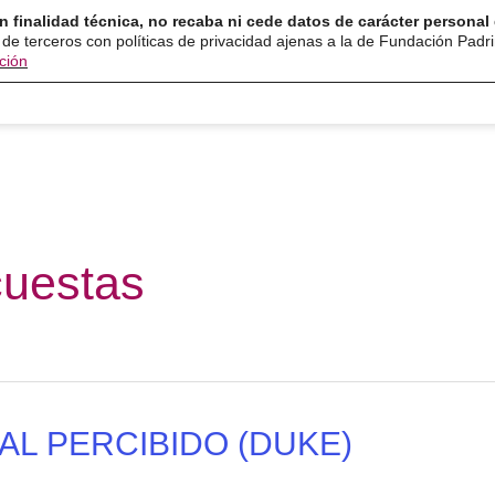
n finalidad técnica, no recaba ni cede datos de carácter personal 
ón
Servicios
Programas
Ayuda y recurso
 de terceros con políticas de privacidad ajenas a la de Fundación Padr
ción
cuestas
AL PERCIBIDO (DUKE)