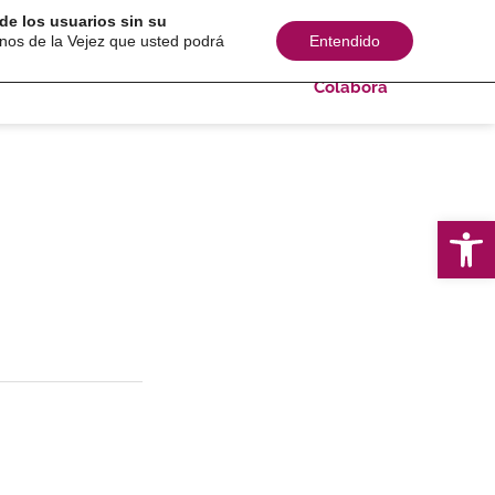
de los usuarios sin su
s sociales
Comunicación
Consultoría
inos de la Vejez que usted podrá
Entendido
Colabora
Ab