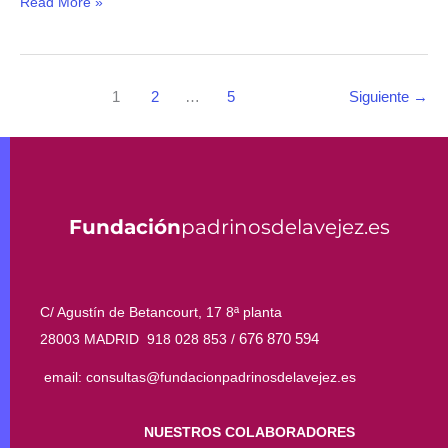
Read More »
1
2
…
5
Siguiente
→
Fundación
padrinosdelavejez.es
C/ Agustín de Betancourt, 17 8ª planta
676 870 594
28003 MADRID 918 028 853 /
email: consultas@fundacionpadrinosdelavejez.es
NUESTROS COLABORADORES